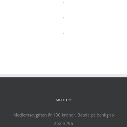
MEDLEM
Medlemsavgiften är 130 kronor. Betala på bankgiro
262-3296